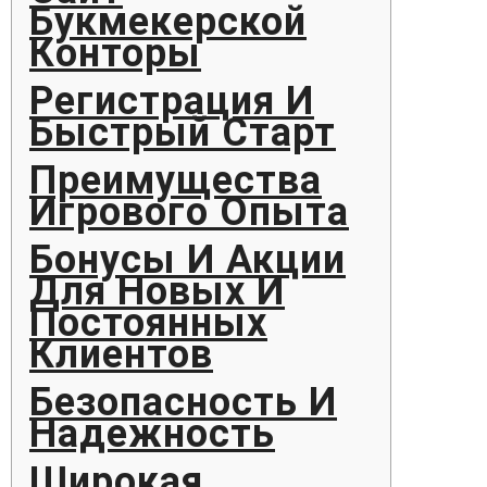
Букмекерской
Конторы
Регистрация И
Быстрый Старт
Преимущества
Игрового Опыта
Бонусы И Акции
Для Новых И
Постоянных
Клиентов
Безопасность И
Надежность
Широкая