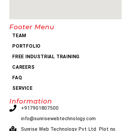
Footer Menu
TEAM
PORTFOLIO
FREE INDUSTRIAL TRAINING
CAREERS
FAQ
SERVICE
Information
+917901807500
info@sunrisewebtechnology.com
Sunrise Web Technology Pvt Ltd. Plot no.