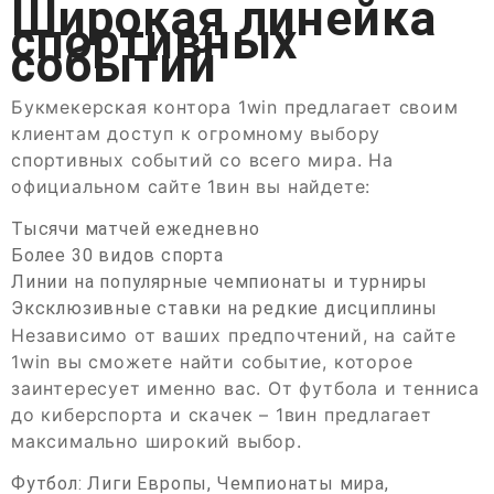
Широкая линейка
спортивных
событий
Букмекерская контора 1win предлагает своим
клиентам доступ к огромному выбору
спортивных событий со всего мира. На
официальном сайте 1вин вы найдете:
Тысячи матчей ежедневно
Более 30 видов спорта
Линии на популярные чемпионаты и турниры
Эксклюзивные ставки на редкие дисциплины
Независимо от ваших предпочтений, на сайте
1win вы сможете найти событие, которое
заинтересует именно вас. От футбола и тенниса
до киберспорта и скачек – 1вин предлагает
максимально широкий выбор.
Футбол: Лиги Европы, Чемпионаты мира,