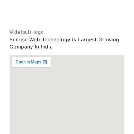
Sunrise Web Technology Is Largest Growing
Company In India