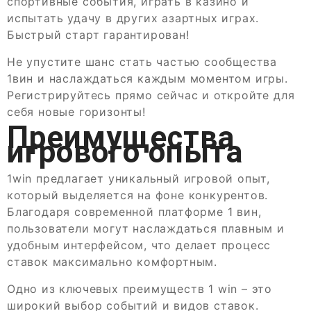
спортивные события, играть в казино и
испытать удачу в других азартных играх.
Быстрый старт гарантирован!
Не упустите шанс стать частью сообщества
1вин и наслаждаться каждым моментом игры.
Регистрируйтесь прямо сейчас и откройте для
себя новые горизонты!
Преимущества
игрового опыта
1win предлагает уникальный игровой опыт,
который выделяется на фоне конкурентов.
Благодаря современной платформе 1 вин,
пользователи могут наслаждаться плавным и
удобным интерфейсом, что делает процесс
ставок максимально комфортным.
Одно из ключевых преимуществ 1 win – это
широкий выбор событий и видов ставок.