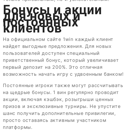
Бонусы и акции
для новых и
постоянных
клиентов
На официальном сайте 1win каждый клиент
найдет выгодные предложения. Для новых
пользователей доступен специальный
приветственный бонус, который увеличивает
первый депозит на 200%. Это отличная
возможность начать игру с удвоенным банком!
Постоянные игроки также могут рассчитывать
на щедрые бонусы. 1 вин регулярно проводит
акции, включая кэшбэк, розыгрыши ценных
призов и эксклюзивные турниры. Не упустите
шанс получить дополнительные привилегии,
просто оставаясь активным участником
платформы.