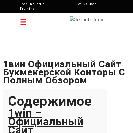
Free Industrial
Get A Quote
Training
1вин Официальный Сайт
Букмекерской Конторы С
Полным Обзором
Содержимое
1win –
Официальный
Сайт