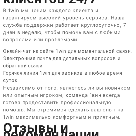
В 1win мы ценим каждого клиента и
гарантируем высокий уровень сервиса. Наша
служба поддержки работает круглосуточно, 7
дней в неделю, чтобы помочь вам с любыми
вопросами или проблемами.
Онлайн-чат на сайте 1win для моментальной связи.
Электронная почта для детальных вопросов и
обратной связи.
Горячая линия 1win для звонков в любое время
суток.
Независимо от того, являетесь ли вы новичком
или опытным игроком, команда 1вин всегда
готова предоставить профессиональную
помощь. Мы стремимся сделать ваш опыт на
1win максимально комфортным и приятным.
Отзывы и
рекомендации