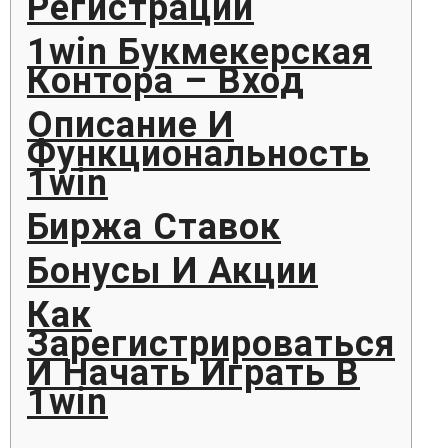
Регистрации
1win Букмекерская
Контора – Вход
Описание И
Функциональность
1win
Биржа Ставок
Бонусы И Акции
Как
Зарегистрироваться
И Начать Играть В
1win