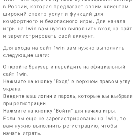
в России, которая предлагает своим клиентам
широкий спектр услуг и функций для
комфортного и безопасного игры. Для начала
игры на 1win вам нужно выполнить вход на сайт
и зарегистрировать свой аккаунт.
Для входа на сайт 1win вам нужно выполнить
следующие шаги:
Откройте браузер и перейдите на официальный
сайт 1win.
Нажмите на кнопку “Вход” в верхнем правом углу
экрана.
Введите ваш логин и пароль, которые вы выбрали
при регистрации.
Нажмите на кнопку “Войти” для начала игры.
Если вы еще не зарегистрированы на 1win, то
вам нужно выполнить регистрацию, чтобы
начать играть.