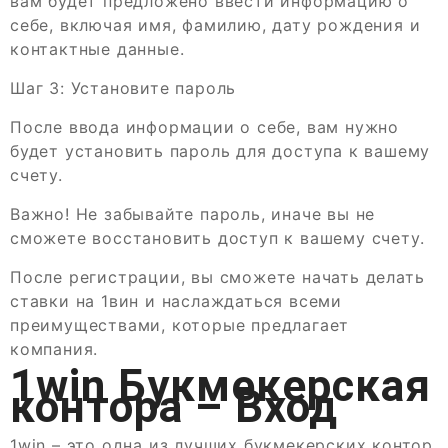
вам будет предложено ввести информацию о
себе, включая имя, фамилию, дату рождения и
контактные данные.
Шаг 3: Установите пароль
После ввода информации о себе, вам нужно
будет установить пароль для доступа к вашему
счету.
Важно! Не забывайте пароль, иначе вы не
сможете восстановить доступ к вашему счету.
После регистрации, вы сможете начать делать
ставки на 1вин и наслаждаться всеми
преимуществами, которые предлагает
компания.
1win Букмекерская
контора – Вход
1win – это одна из лучших букмекерских контор