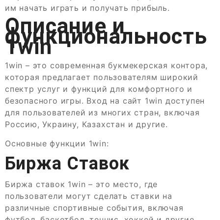
им начать играть и получать прибыль.
Описание и
функциональность
1win
1win – это современная букмекерская контора,
которая предлагает пользователям широкий
спектр услуг и функций для комфортного и
безопасного игры. Вход на сайт 1win доступен
для пользователей из многих стран, включая
Россию, Украину, Казахстан и другие.
Основные функции 1win:
Биржа Ставок
Биржа ставок 1win – это место, где
пользователи могут сделать ставки на
различные спортивные события, включая
футбол, баскетбол, теннис, хоккей и другие.