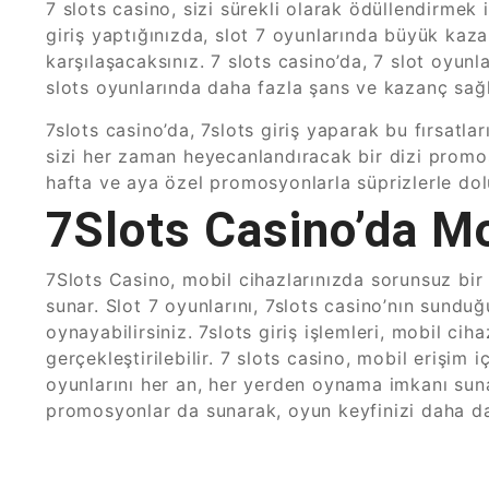
7 slots casino, sizi sürekli olarak ödüllendirmek 
giriş yaptığınızda, slot 7 oyunlarında büyük kaz
karşılaşacaksınız. 7 slots casino’da, 7 slot oyun
slots oyunlarında daha fazla şans ve kazanç sağl
7slots casino’da, 7slots giriş yaparak bu fırsatl
sizi her zaman heyecanlandıracak bir dizi promos
hafta ve aya özel promosyonlarla süprizlerle dol
7Slots Casino’da Mo
7Slots Casino, mobil cihazlarınızda sorunsuz bir
sunar. Slot 7 oyunlarını, 7slots casino’nın sundu
oynayabilirsiniz. 7slots giriş işlemleri, mobil ciha
gerçekleştirilebilir. 7 slots casino, mobil erişim 
oyunlarını her an, her yerden oynama imkanı sunar
promosyonlar da sunarak, oyun keyfinizi daha da 