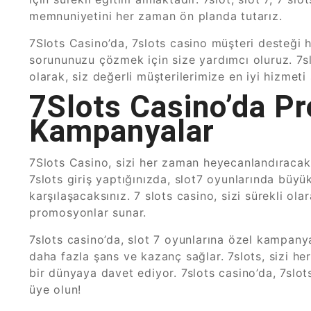
memnuniyetini her zaman ön planda tutarız.
7Slots Casino’da, 7slots casino müşteri desteği h
sorununuzu çözmek için size yardımcı oluruz. 7slot
olarak, siz değerli müşterilerimize en iyi hizmet
7Slots Casino’da P
Kampanyalar
7Slots Casino, sizi her zaman heyecanlandıracak
7slots giriş yaptığınızda, slot7 oyunlarında büy
karşılaşacaksınız. 7 slots casino, sizi sürekli ola
promosyonlar sunar.
7slots casino’da, slot 7 oyunlarına özel kampany
daha fazla şans ve kazanç sağlar. 7slots, sizi he
bir dünyaya davet ediyor. 7slots casino’da, 7slot
üye olun!