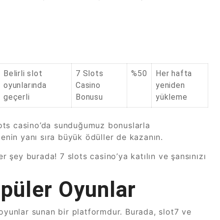
Belirli slot
7 Slots
%50
Her hafta
oyunlarında
Casino
yeniden
geçerli
Bonusu
yükleme
slots casino’da sunduğumuz bonuslarla
cenin yanı sıra büyük ödüller de kazanın.
er şey burada! 7 slots casino’ya katılın ve şansınızı
püler Oyunlar
 oyunlar sunan bir platformdur. Burada, slot7 ve