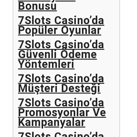
Bonusu
7Slots Casino’da
Popüler Oyunlar
7Slots Casino’da
Güvenli Ödeme
Yöntemleri
7Slots Casino’da
Müşteri Desteği
7Slots Casino’da
Promosyonlar Ve
Kampanyalar
7Slots Casino’da