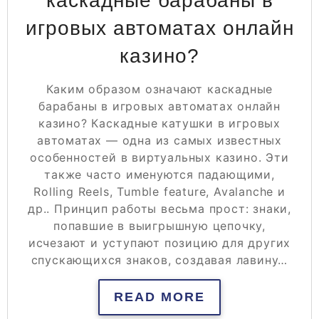
каскадные барабаны в
игровых автоматах онлайн
казино?
Каким образом означают каскадные
барабаны в игровых автоматах онлайн
казино? Каскадные катушки в игровых
автоматах — одна из самых известных
особенностей в виртуальных казино. Эти
также часто именуются падающими,
Rolling Reels, Tumble feature, Avalanche и
др.. Принцип работы весьма прост: знаки,
попавшие в выигрышную цепочку,
исчезают и уступают позицию для других
спускающихся знаков, создавая лавину…
READ MORE