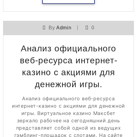
By
Admin
0
Анализ официального
веб-ресурса интернет-
казино с акциями для
денежной игры.
Анализ официального веб-ресурса
интернет-казино с акциями для денежной
игры. Виртуальное казино Максбет
зеркало рабочее на сегодняшний день
представляет собой одной из ведущих
гэмблинг-площадок с слотами. На сайте