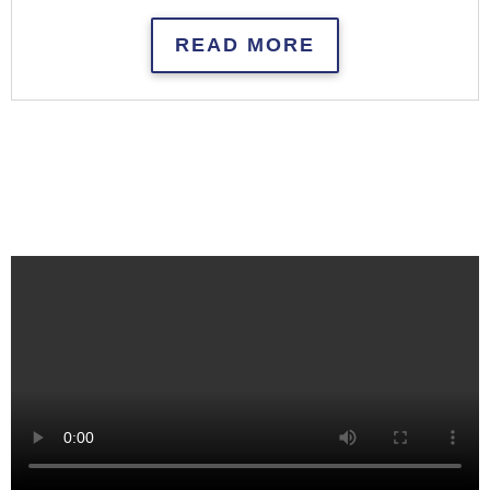
READ MORE