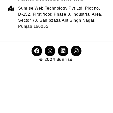
Sunrise Web Technology Pvt Ltd. Plot no.
D-152, First floor, Phase 8, Industrial Area,
Sector 73, Sahibzada Ajit Singh Nagar,
Punjab 160055
© 2024 Sunrise.