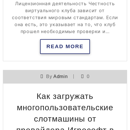
Лицензионная деятельность Честность
виртуального клуба зависит от
соответствия мировым стандартам. Если
она есть, это указывает на то, что клуб
прошел необходимые проверки и…
READ MORE
By
Admin
0
Как загружать
многопользовательские
слотмашины от