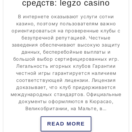
средств: legzo casino
В интернете оказывают услуги сотни
казино, поэтому пользователям важно
ориентироваться на проверенные клубы с
безупречной репутацией. Честные
заведения обеспечивают высокую защиту
данных, бесперебойные выплаты и
большой выбор сертифицированных игр.
Легальность игорных клубов Гарантии
честной игры гарантируется наличием
соответствующей лицензии. Лицензия
доказывает, что клуб придерживается
международных стандартов. Официальные
документы оформляются в Кюрасао,
Великобритании, на Мальте, в…
READ MORE