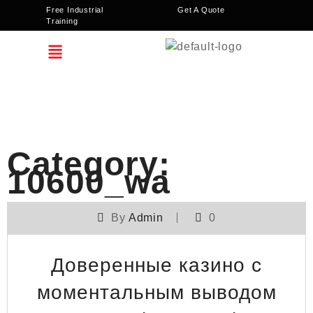
Free Industrial
Get A Quote
Training
Category:
10600_wa
By
Admin
0
Доверенные казино с
моментальным выводом