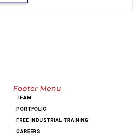
Footer Menu
TEAM
PORTFOLIO
FREE INDUSTRIAL TRAINING
CAREERS