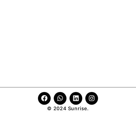
© 2024 Sunrise.