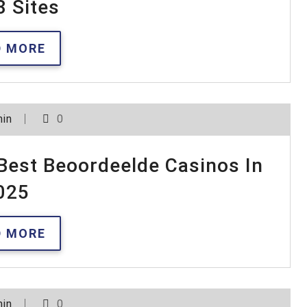
3 Sites
D MORE
in
0
Best Beoordeelde Casinos In
025
D MORE
in
0