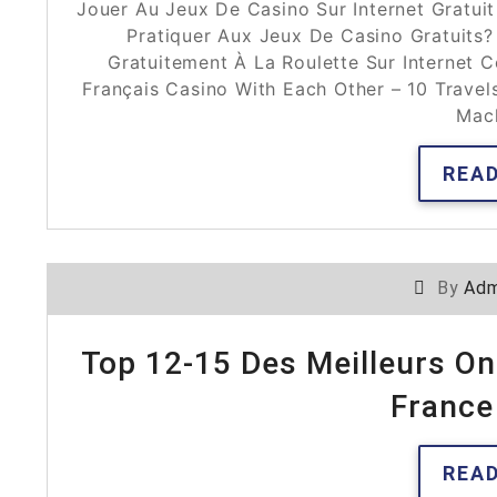
Jouer Au Jeux De Casino Sur Internet Gratuit
Pratiquer Aux Jeux De Casino Gratuits?
Gratuitement À La Roulette Sur Internet
Français Casino With Each Other – 10 Trave
Mac
REA
By
Adm
Top 12-15 Des Meilleurs On
France
REA