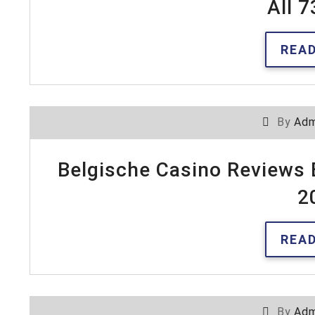
All 7
REA
By
Adm
Belgische Casino Reviews 
2
REA
By
Adm