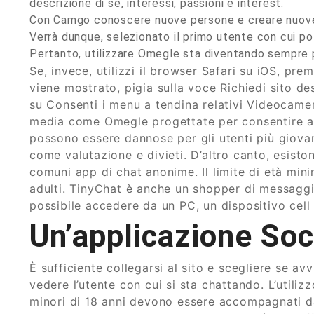
descrizione di sé, interessi, passioni e interest.
Con Camgo conoscere nuove persone e creare nuove
Verrà dunque, selezionato il primo utente con cui p
Pertanto, utilizzare Omegle sta diventando sempre pi
Se, invece, utilizzi il browser Safari su iOS, pre
viene mostrato, pigia sulla voce Richiedi sito d
su Consenti i menu a tendina relativi Videocamer
media come Omegle progettate per consentire ag
possono essere dannose per gli utenti più giovan
come valutazione e divieti. D’altro canto, esistono
comuni app di chat anonime. Il limite di età min
adulti. TinyChat è anche un shopper di messaggi
possibile accedere da un PC, un dispositivo cell
Un’applicazione So
È sufficiente collegarsi al sito e scegliere se a
vedere l’utente con cui si sta chattando. L’utiliz
minori di 18 anni devono essere accompagnati dag