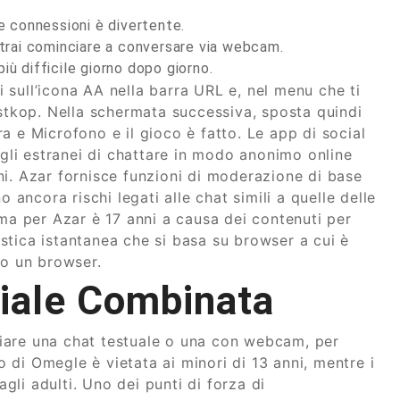
 connessioni è divertente.
otrai cominciare a conversare via webcam.
ù difficile giorno dopo giorno.
mi sull’icona AA nella barra URL e, nel menu che ti
estkop. Nella schermata successiva, sposta quindi
a e Microfono e il gioco è fatto. Le app di social
li estranei di chattare in modo anonimo online
i. Azar fornisce funzioni di moderazione di base
 ancora rischi legati alle chat simili a quelle delle
ima per Azar è 17 anni a causa dei contenuti per
stica istantanea che si basa su browser a cui è
 o un browser.
ciale Combinata
vviare una chat testuale o una con webcam, per
zo di Omegle è vietata ai minori di 13 anni, mentre i
li adulti. Uno dei punti di forza di