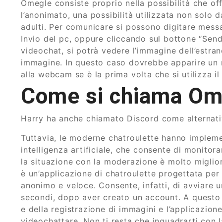
Omegle consiste proprio nella possibilità che of
l’anonimato, una possibilità utilizzata non solo 
adulti. Per comunicare si possono digitare messa
Invio del pc, oppure cliccando sul bottone “Send”
videochat, si potrà vedere l’immagine dell’estrane
immagine. In questo caso dovrebbe apparire un 
alla webcam se è la prima volta che si utilizza il 
Come si chiama Om
Harry ha anche chiamato Discord come alternat
Tuttavia, le moderne chatroulette hanno implemen
intelligenza artificiale, che consente di monito
la situazione con la moderazione è molto miglior
è un’applicazione di chatroulette progettata pe
anonimo e veloce. Consente, infatti, di avviare 
secondi, dopo aver creato un account. A questo 
e della registrazione di immagini e l’applicazion
videochattare. Non ti resta che inquadrarti con 