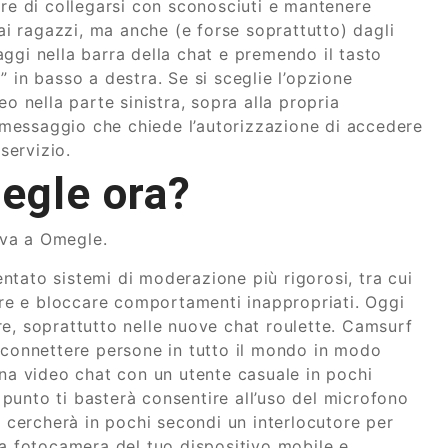
fre di collegarsi con sconosciuti e mantenere
dai ragazzi, ma anche (e forse soprattutto) dagli
ggi nella barra della chat e premendo il tasto
 in basso a destra. Se si sceglie l’opzione
o nella parte sinistra, sopra alla propria
messaggio che chiede l’autorizzazione di accedere
servizio.
egle ora?
iva a Omegle.
tato sistemi di moderazione più rigorosi, tra cui
rare e bloccare comportamenti inappropriati. Oggi
e, soprattutto nelle nuove chat roulette. Camsurf
r connettere persone in tutto il mondo in modo
una video chat con un utente casuale in pochi
punto ti basterà consentire all’uso del microfono
e cercherà in pochi secondi un interlocutore per
la fotocamera del tuo dispositivo mobile e