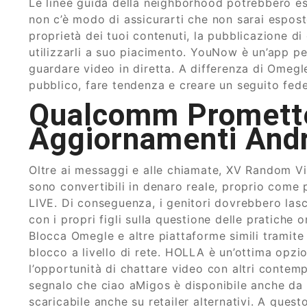
Le linee guida della neighborhood potrebbero ess
non c’è modo di assicurarti che non sarai esposto
proprietà dei tuoi contenuti, la pubblicazione d
utilizzarli a suo piacimento. YouNow è un’app pe
guardare video in diretta. A differenza di Omegl
pubblico, fare tendenza e creare un seguito fede
Qualcomm Promette
Aggiornamenti And
Oltre ai messaggi e alle chiamate, XV Random Vi
sono convertibili in denaro reale, proprio come 
LIVE. Di conseguenza, i genitori dovrebbero lasc
con i propri figli sulla questione delle pratiche o
Blocca Omegle e altre piattaforme simili tramite fi
blocco a livello di rete. HOLLA è un’ottima op
l’opportunità di chattare video con altri contem
segnalo che ciao aMigos è disponibile anche da 
scaricabile anche su retailer alternativi. A ques