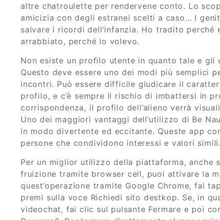
altre chatroulette per rendervene conto. Lo scop
amicizia con degli estranei scelti a caso… I gen
salvare i ricordi dell’infanzia. Ho tradito perch
arrabbiato, perché lo volevo.
Non esiste un profilo utente in quanto tale e gli 
Questo deve essere uno dei modi più semplici per
incontri. Può essere difficile giudicare il caratt
profilo, e c’è sempre il rischio di imbattersi in pro
corrispondenza, il profilo dell’alieno verrà visua
Uno dei maggiori vantaggi dell’utilizzo di Be N
in modo divertente ed eccitante. Queste app con
persone che condividono interessi e valori simili
Per un miglior utilizzo della piattaforma, anche 
fruizione tramite browser cell, puoi attivare la 
quest’operazione tramite Google Chrome, fai tap 
premi sulla voce Richiedi sito destkop. Se, in q
videochat, fai clic sul pulsante Fermare e poi c