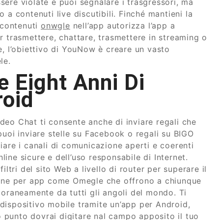
ere violate e puoi segnalare i trasgressori, ma
 a contenuti live discutibili. Finché mantieni la
i contenuti
onwgle
nell’app autorizza l’app a
r trasmettere, chattare, trasmettere in streaming o
e, l’obiettivo di YouNow è creare un vasto
le.
 Eight Anni Di
roid
deo Chat ti consente anche di inviare regali che
puoi inviare stelle su Facebook o regali su BIGO
iare i canali di comunicazione aperti e coerenti
nline sicure e dell’uso responsabile di Internet.
ltri del sito Web a livello di router per superare il
zione per app come Omegle che offrono a chiunque
poraneamente da tutti gli angoli del mondo. Ti
dispositivo mobile tramite un’app per Android,
to punto dovrai digitare nal campo apposito il tuo