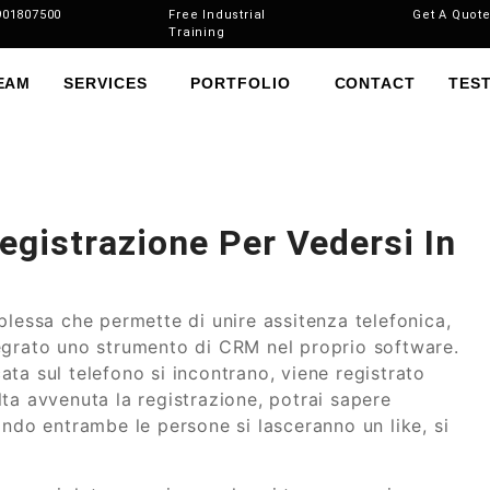
901807500
Free Industrial
Get A Quot
Training
EAM
SERVICES
PORTFOLIO
CONTACT
TES
egistrazione Per Vedersi In
plessa che permette di unire assitenza telefonica,
egrato uno strumento di CRM nel proprio software.
ta sul telefono si incontrano, viene registrato
ta avvenuta la registrazione, potrai sapere
ando entrambe le persone si lasceranno un like, si