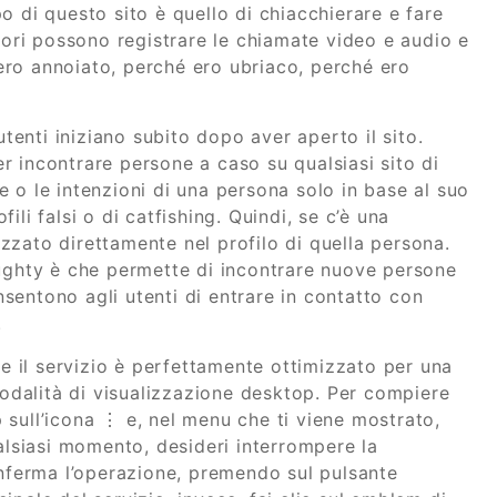
o di questo sito è quello di chiacchierare e fare
itori possono registrare le chiamate video e audio e
é ero annoiato, perché ero ubriaco, perché ero
utenti iniziano subito dopo aver aperto il sito.
 incontrare persone a caso su qualsiasi sito di
ere o le intenzioni di una persona solo in base al suo
fili falsi o di catfishing. Quindi, se c’è una
lizzato direttamente nel profilo di quella persona.
aughty è che permette di incontrare nuove persone
sentono agli utenti di entrare in contatto con
.
se il servizio è perfettamente ottimizzato per una
modalità di visualizzazione desktop. Per compiere
sull’icona ⋮ e, nel menu che ti viene mostrato,
ualsiasi momento, desideri interrompere la
onferma l’operazione, premendo sul pulsante