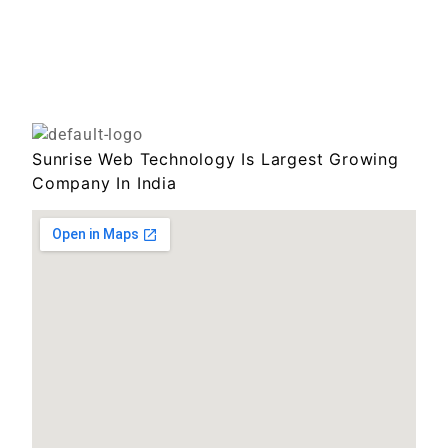
Sunrise Web Technology Is Largest Growing
Company In India