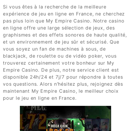
Si vous êtes à la recherche de la meilleure
expérience de jeu en ligne en France, ne cherchez
pas plus loin que My Empire Casino. Notre casino
en ligne offre une large sélection de jeux, des
graphismes et des effets sonores de haute qualité,
et un environnement de jeu sûr et sécurisé. Que
vous soyez un fan de machines à sous, de
blackjack, de roulette ou de vidéo poker, vous
trouverez certainement votre bonheur sur My
Empire Casino. De plus, notre service client est
disponible 24h/24 et 7j/7 pour répondre à toutes
vos questions. Alors n’hésitez plus, rejoignez dès
maintenant My Empire Casino, le meilleur choix
pour le jeu en ligne en France.