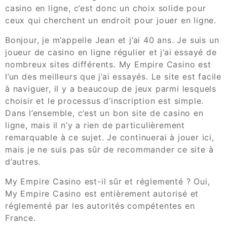
casino en ligne, c’est donc un choix solide pour
ceux qui cherchent un endroit pour jouer en ligne.
Bonjour, je m’appelle Jean et j’ai 40 ans. Je suis un
joueur de casino en ligne régulier et j’ai essayé de
nombreux sites différents. My Empire Casino est
l’un des meilleurs que j’ai essayés. Le site est facile
à naviguer, il y a beaucoup de jeux parmi lesquels
choisir et le processus d’inscription est simple.
Dans l’ensemble, c’est un bon site de casino en
ligne, mais il n’y a rien de particulièrement
remarquable à ce sujet. Je continuerai à jouer ici,
mais je ne suis pas sûr de recommander ce site à
d’autres.
My Empire Casino est-il sûr et réglementé ? Oui,
My Empire Casino est entièrement autorisé et
réglementé par les autorités compétentes en
France.