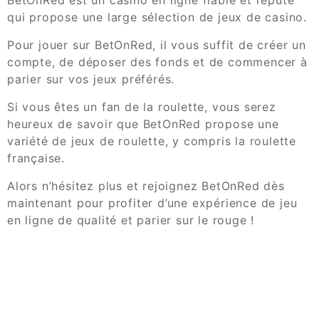
qui propose une large sélection de jeux de casino.
Pour jouer sur BetOnRed, il vous suffit de créer un
compte, de déposer des fonds et de commencer à
parier sur vos jeux préférés.
Si vous êtes un fan de la roulette, vous serez
heureux de savoir que BetOnRed propose une
variété de jeux de roulette, y compris la roulette
française.
Alors n’hésitez plus et rejoignez BetOnRed dès
maintenant pour profiter d’une expérience de jeu
en ligne de qualité et parier sur le rouge !