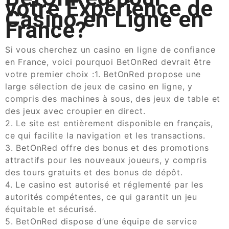
votre Expérience de
Casino en Ligne en
France?
Si vous cherchez un casino en ligne de confiance
en France, voici pourquoi BetOnRed devrait être
votre premier choix :1. BetOnRed propose une
large sélection de jeux de casino en ligne, y
compris des machines à sous, des jeux de table et
des jeux avec croupier en direct.
2. Le site est entièrement disponible en français,
ce qui facilite la navigation et les transactions.
3. BetOnRed offre des bonus et des promotions
attractifs pour les nouveaux joueurs, y compris
des tours gratuits et des bonus de dépôt.
4. Le casino est autorisé et réglementé par les
autorités compétentes, ce qui garantit un jeu
équitable et sécurisé.
5. BetOnRed dispose d’une équipe de service