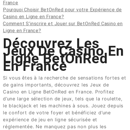
France
Pourquoi Choisir BetOnRed pour votre Expérience de
Casino en Ligne en France?
Comment S’inscrire et Jouer sur BetOnRed Casino en
Ligne en France?
Découvrez Les
Jeux De Casino En
Ligne BetOnRed
En France
Si vous êtes à la recherche de sensations fortes et
de gains importants, découvrez les Jeux de
Casino en Ligne BetOnRed en France. Profitez
d’une large sélection de jeux, tels que la roulette,
le blackjack et les machines à sous. Jouez depuis
le confort de votre foyer et bénéficiez d’une
expérience de jeu en ligne sécurisée et
réglementée. Ne manquez pas non plus les