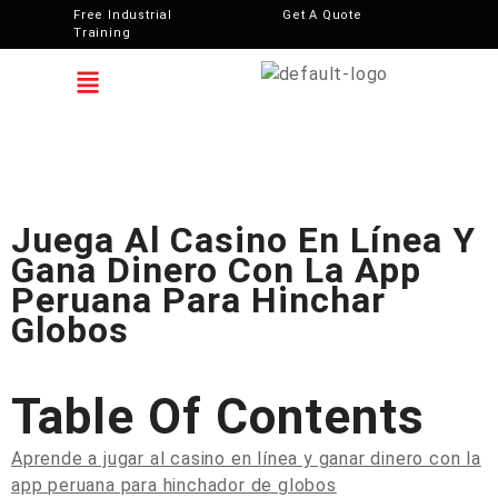
Free Industrial
Get A Quote
Training
Juega Al Casino En Línea Y
Gana Dinero Con La App
Peruana Para Hinchar
Globos
Table Of Contents
Aprende a jugar al casino en línea y ganar dinero con la
app peruana para hinchador de globos