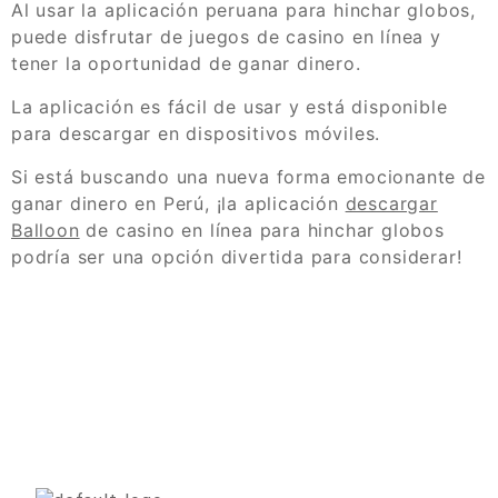
Al usar la aplicación peruana para hinchar globos,
puede disfrutar de juegos de casino en línea y
tener la oportunidad de ganar dinero.
La aplicación es fácil de usar y está disponible
para descargar en dispositivos móviles.
Si está buscando una nueva forma emocionante de
ganar dinero en Perú, ¡la aplicación
descargar
Balloon
de casino en línea para hinchar globos
podría ser una opción divertida para considerar!