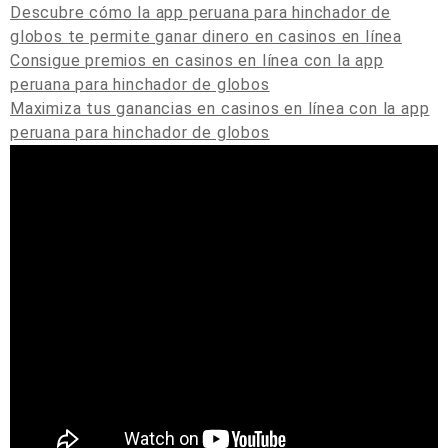
Descubre cómo la app peruana para hinchador de
globos te permite ganar dinero en casinos en línea
Consigue premios en casinos en línea con la app
peruana para hinchador de globos
Maximiza tus ganancias en casinos en línea con la app
peruana para hinchador de globos