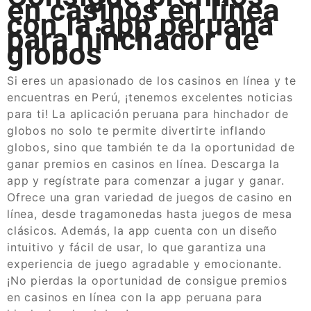
en casinos en línea
con la app peruana
para hinchador de
globos
Si eres un apasionado de los casinos en línea y te
encuentras en Perú, ¡tenemos excelentes noticias
para ti! La aplicación peruana para hinchador de
globos no solo te permite divertirte inflando
globos, sino que también te da la oportunidad de
ganar premios en casinos en línea. Descarga la
app y regístrate para comenzar a jugar y ganar.
Ofrece una gran variedad de juegos de casino en
línea, desde tragamonedas hasta juegos de mesa
clásicos. Además, la app cuenta con un diseño
intuitivo y fácil de usar, lo que garantiza una
experiencia de juego agradable y emocionante.
¡No pierdas la oportunidad de consigue premios
en casinos en línea con la app peruana para