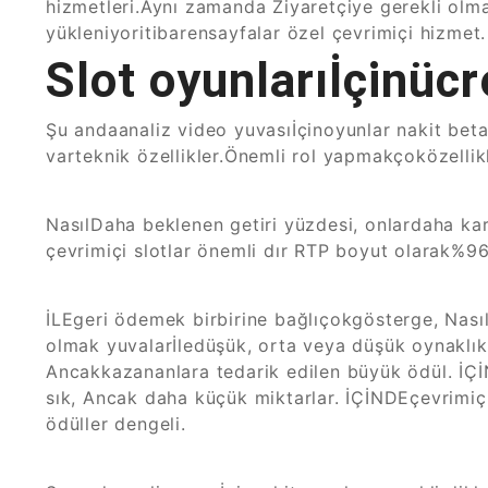
hizmetleri.Aynı zamanda Ziyaretçiye gerekli olm
yükleniyoritibarensayfalar özel çevrimiçi hizmet.
Slot oyunlarıİçinüc
Şu andaanaliz video yuvasıİçinoyunlar nakit beta
varteknik özellikler.Önemli rol yapmakçoközellikl
NasılDaha beklenen getiri yüzdesi, onlardaha kar
çevrimiçi slotlar önemli dır RTP boyut olarak%9
İLEgeri ödemek birbirine bağlıçokgösterge, Nasıl
olmak yuvalarİledüşük, orta veya düşük oynaklık.İ
Ancakkazananlara tedarik edilen büyük ödül. İÇİ
sık, Ancak daha küçük miktarlar. İÇİNDEçevrimiçi
ödüller dengeli.