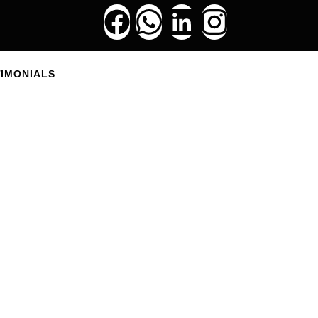
e
TIMONIALS