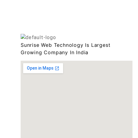
Sunrise Web Technology Is Largest
Growing Company In India