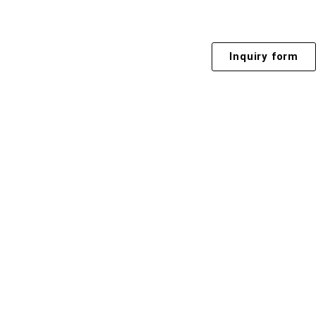
Inquiry form