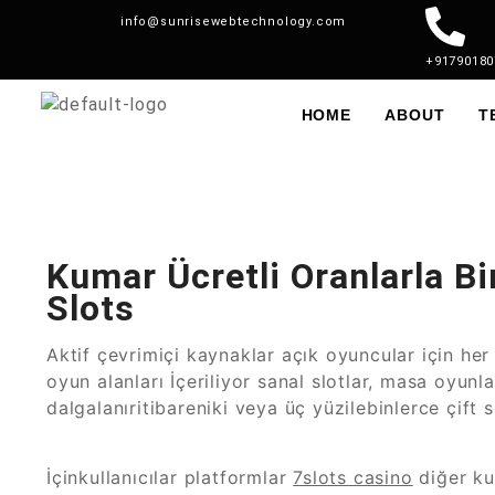
info@sunrisewebtechnology.com
+91790180
HOME
ABOUT
T
Kumar Ücretli Oranlarla B
Slots
Aktif çevrimiçi kaynaklar açık oyuncular için her 
oyun alanları İçeriliyor sanal slotlar, masa oyunla
dalgalanıritibareniki veya üç yüzilebinlerce çift 
İçinkullanıcılar platformlar
7slots casino
diğer ku