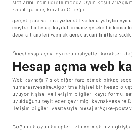
slotlarını indir ücretli modda.Oyun koşullarıAçı
kabul görmüş kurallar.Örneğin:
gerçek para yatırma yetenekli sadece yetişkin oyunc
müşteri bir hesap kaydettirmeniz gerekir bir kumar k
depara transferi yapmak gerek asgari limitlere sadık
Öncehesap açma oyuncu maliyetler karakteri değ
Hesap açma web ka
Web kaynağı 7 slot diğer farz etmek birkaç seçe
numarasıvesaire.Algoritma kişisel bir hesap oluşt
uyuyor kişisel ve iletişim bilgileri kayıt formu, s
uyulduğunu teyit eder çevrimiçi kaynakvesaire.D
iletişim bilgileri vasıtasıyla mesajlarAçıke-post
Çoğunluk oyun kulüpleri izin vermek hızlı girişb