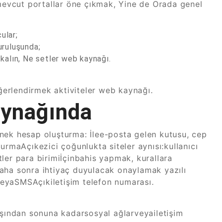
kmevcut portallar öne çıkmak, Yine de Orada genel
ular;
uruluşunda;
 kalın, Ne setler web kaynağı.
erlendirmek aktiviteler web kaynağı.
ynağında
nek hesap oluşturma: İlee-posta gelen kutusu, cep
urmaAçıkezici çoğunlukta siteler aynısı:kullanıcı
etler para birimiİçinbahis yapmak, kurallara
aha sonra ihtiyaç duyulacak onaylamak yazılı
aveyaSMSAçıkiletişim telefon numarası.
aşından sonuna kadarsosyal ağlarveyailetişim