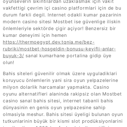
oyunseverin sikintilardan uzaklasmak için vakit
vakfettigi çevrim içi casino platformlari için de bu
durum farkli degil. Internet odakli kumar pazarinin
modern casino sitesi Mostbet ise güvenlige iliskin
önlemleriyle sektörde çigir açiyor! Benzersiz bir
kumar deneyimi için hemen
https://thermoegypt.dev.tqnia.me/bez-
rubriki/mostbet-hosgeldin-bonusu-keyifli-anlar-
buyuk-3/
sanal kumarhane portalina gidip üye
olun!
Bahis siteleri güvenilir olmak üzere uyguladiklari
koruyucu önlemlerin yani sira oyun yelpazelerine
milyon dolarlik harcamalar yapmakta. Casino
oyunu alternatifleri alaninda rakipsiz olan Mostbet
casino sanal bahis sitesi, internet tabanli bahis
dünyasinin en genis oyun yelpazesine sahip
olmasiyla meshur. Bahis sitesi üyeligi bulunan oyun
tutkunlarinin büyük bir kismi slot prodüksiyonlarini