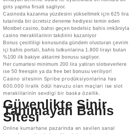
giris yapma firsati sagliyor.
Casinoda kazanma yüzdesini yükseltmek için 625 lira
tutarinda bir ücretsiz deneme hediyesi temin eden
Mostbet casino, bahsi geçen bedelsiz bahis imkâniyla
casino meraklilarinin takdirini kazaniyor
Bonus çesitliligi konusunda gündem olusturan çevrim
içi bahis portali, bahis tutkunlarina 1.800 lirayi bulan
%100 ilk bakiye aktarimi bonusu sagliyor.
Her cumartesi minimum 200 lira yatiran slotseverlere
ise 50 freespin ya da free bet bonusu veriliyor!
Casino sitesinin Spribe prodüksiyonlarina has
600.000 liralik ödül havuzu olan maçlari ise slot
meraklilarinin sevdigi bir baska özellik.
Güvenlikte Sinir
Tanimayan Bahis
Sitesi
Online kumarhane pazarinda en sevilen sanal