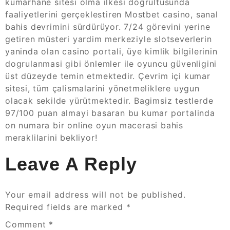
kumarhane sitesi olma ilkesi dogrultusunda
faaliyetlerini gerçeklestiren Mostbet casino, sanal
bahis devrimini sürdürüyor. 7/24 görevini yerine
getiren müsteri yardim merkeziyle slotseverlerin
yaninda olan casino portali, üye kimlik bilgilerinin
dogrulanmasi gibi önlemler ile oyuncu güvenligini
üst düzeyde temin etmektedir. Çevrim içi kumar
sitesi, tüm çalismalarini yönetmeliklere uygun
olacak sekilde yürütmektedir. Bagimsiz testlerde
97/100 puan almayi basaran bu kumar portalinda
on numara bir online oyun macerasi bahis
meraklilarini bekliyor!
Leave A Reply
Your email address will not be published.
Required fields are marked
*
Comment
*