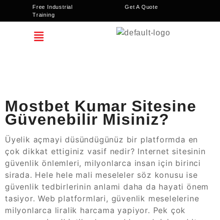
Free Industrial
Get A Quote
Training
Mostbet Kumar Sitesine
Güvenebilir Misiniz?
Üyelik açmayi düsündügünüz bir platformda en
çok dikkat ettiginiz vasif nedir? Internet sitesinin
güvenlik önlemleri, milyonlarca insan için birinci
sirada. Hele hele mali meseleler söz konusu ise
güvenlik tedbirlerinin anlami daha da hayati önem
tasiyor. Web platformlari, güvenlik meselelerine
milyonlarca liralik harcama yapiyor. Pek çok