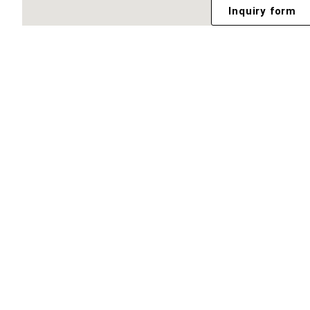
Inquiry form
Footer Menu