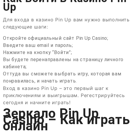
Up
Для входа в казино Pin Up вам нужно выполнить
следующие шаги:
Откройте официальный сайт Pin Up Casino;
Введите ваш email и пароль;
Нажмите на кнопку “Войти”;
Вы будете перенаправлены на страницу личного
кабинета;
Оттуда вы сможете выбрать игру, которая вам
понравилась, и начать играть.
Вход в казино Pin Up – это первый шаг к
приключениям и выигрышам. Регестрируйтесь
сегодня и начните играть!
Зеркало Pin Up
Casino – Как играть
онлайн