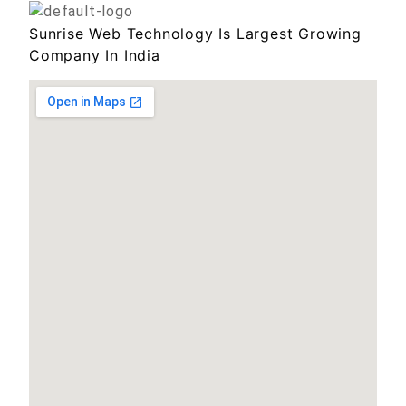
Sunrise Web Technology Is Largest Growing
Company In India