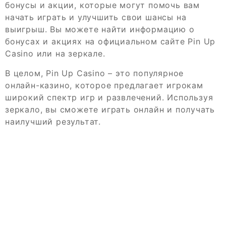
бонусы и акции, которые могут помочь вам
начать играть и улучшить свои шансы на
выигрыш. Вы можете найти информацию о
бонусах и акциях на официальном сайте Pin Up
Casino или на зеркале.
В целом, Pin Up Casino – это популярное
онлайн-казино, которое предлагает игрокам
широкий спектр игр и развлечений. Используя
зеркало, вы сможете играть онлайн и получать
наилучший результат.