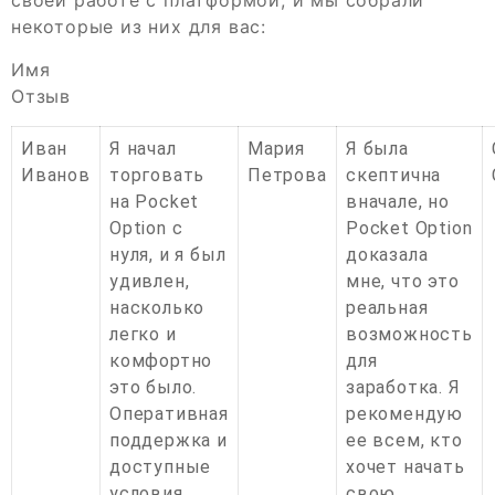
некоторые из них для вас:
Имя
Отзыв
Иван
Я начал
Мария
Я была
Иванов
торговать
Петрова
скептична
на Pocket
вначале, но
Option с
Pocket Option
нуля, и я был
доказала
удивлен,
мне, что это
насколько
реальная
легко и
возможность
комфортно
для
это было.
заработка. Я
Оперативная
рекомендую
поддержка и
ее всем, кто
доступные
хочет начать
условия
свою