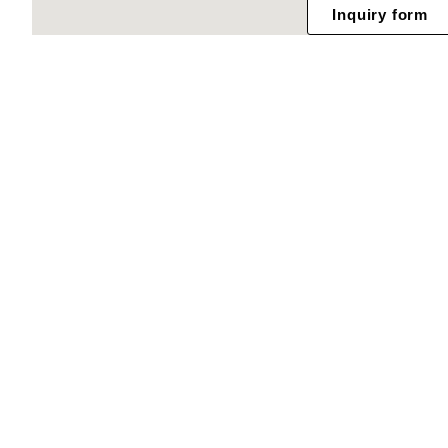
Inquiry form
Footer Menu
TEAM
PORTFOLIO
FREE INDUSTRIAL TRAINING
CAREERS
FAQ
SERVICE