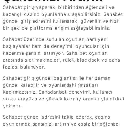
Sahabet giriş yaparak, birbirinden eğlenceli ve
kazançlı casino oyunlarına ulaşabilirsiniz. Sahabet
güncel giriş adresini kullanarak, güvenilir ve hızlı
bir şekilde platforma erişim sağlayabilirsiniz.
Sahabet üzerinde sunulan oyunlar, hem yeni
başlayanlar hem de deneyimli oyuncular için
kazanma şansını artırıyor. Saha bet oyunları
arasında slot makineleri, rulet, blackjack ve daha
fazlası bulunuyor.
Sahabet giriş güncel bağlantısı ile her zaman
güncel kalabilir ve oyunlardaki fırsatları
kaçırmazsınız. Sahadanbet deneyimi, kullanıcı
dostu arayüzü ve yüksek kazanç oranlarıyla dikkat
çekiyor.
Sahabet güncel adresini takip ederek, casino
oyunlarında şansınızı artırın ve eşsiz bir eğlence