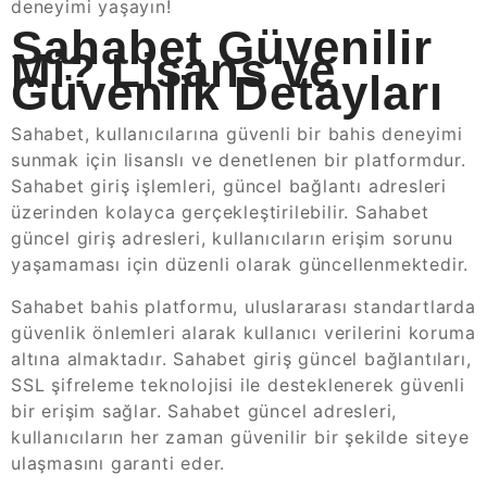
deneyimi yaşayın!
Sahabet Güvenilir
Mi? Lisans ve
Güvenlik Detayları
Sahabet, kullanıcılarına güvenli bir bahis deneyimi
sunmak için lisanslı ve denetlenen bir platformdur.
Sahabet giriş işlemleri, güncel bağlantı adresleri
üzerinden kolayca gerçekleştirilebilir. Sahabet
güncel giriş adresleri, kullanıcıların erişim sorunu
yaşamaması için düzenli olarak güncellenmektedir.
Sahabet bahis platformu, uluslararası standartlarda
güvenlik önlemleri alarak kullanıcı verilerini koruma
altına almaktadır. Sahabet giriş güncel bağlantıları,
SSL şifreleme teknolojisi ile desteklenerek güvenli
bir erişim sağlar. Sahabet güncel adresleri,
kullanıcıların her zaman güvenilir bir şekilde siteye
ulaşmasını garanti eder.