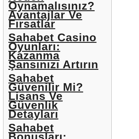
Oynamalısınız?
Avantajlar Ve
Fırsatlar
Sahabet Casino
Oyunları:
Kazanma
Şansınızı Artırın
Sahabet
Güvenilir Mi?
Lisans Ve
Güvenlik
Detayları
Sahabet
Bonusları: