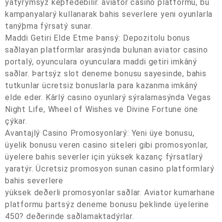
yatýrýmsýz keþfedebilir. aviator casino platformu, bu
kampanyalarý kullanarak bahis severlere yeni oyunlarla
tanýþma fýrsatý sunar.
Maddi Getiri Elde Etme Þansý: Depozitolu bonus
saðlayan platformlar arasýnda bulunan aviator casino
portalý, oyunculara oyunculara maddi getiri imkâný
saðlar. Þartsýz slot deneme bonusu sayesinde, bahis
tutkunlar ücretsiz bonuslarla para kazanma imkâný
elde eder. Kârlý casino oyunlarý sýralamasýnda Vegas
Night Life, Wheel of Wishes ve Divine Fortune öne
çýkar.
Avantajlý Casino Promosyonlarý: Yeni üye bonusu,
üyelik bonusu veren casino siteleri gibi promosyonlar,
üyelere bahis severler için yüksek kazanç fýrsatlarý
yaratýr. Ücretsiz promosyon sunan casino platformlarý
bahis severlere
yüksek deðerli promosyonlar saðlar. Aviator kumarhane
platformu þartsýz deneme bonusu þeklinde üyelerine
450? deðerinde saðlamaktadýrlar.