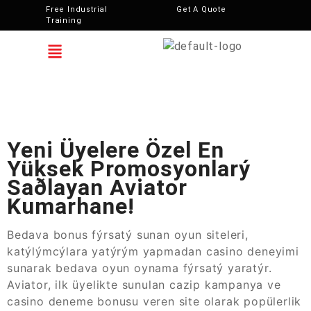
Free Industrial
Get A Quote
Training
Yeni Üyelere Özel En
Yüksek Promosyonlarý
Saðlayan Aviator
Kumarhane!
Bedava bonus fýrsatý sunan oyun siteleri,
katýlýmcýlara yatýrým yapmadan casino deneyimi
sunarak bedava oyun oynama fýrsatý yaratýr.
Aviator, ilk üyelikte sunulan cazip kampanya ve
casino deneme bonusu veren site olarak popülerlik