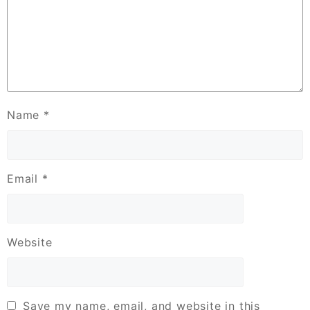
Name
*
Email
*
Website
Save my name, email, and website in this