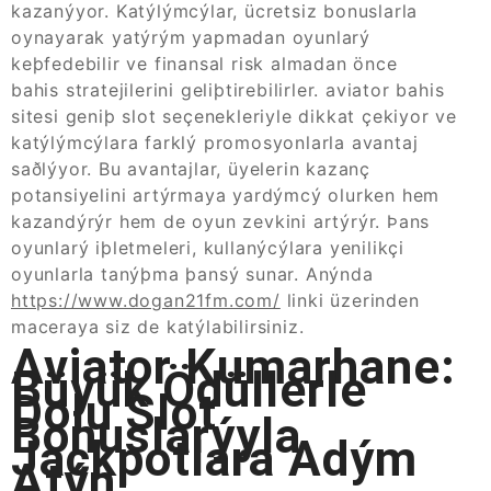
kazanýyor. Katýlýmcýlar, ücretsiz bonuslarla
oynayarak yatýrým yapmadan oyunlarý
keþfedebilir ve finansal risk almadan önce
bahis stratejilerini geliþtirebilirler. aviator bahis
sitesi geniþ slot seçenekleriyle dikkat çekiyor ve
katýlýmcýlara farklý promosyonlarla avantaj
saðlýyor. Bu avantajlar, üyelerin kazanç
potansiyelini artýrmaya yardýmcý olurken hem
kazandýrýr hem de oyun zevkini artýrýr. Þans
oyunlarý iþletmeleri, kullanýcýlara yenilikçi
oyunlarla tanýþma þansý sunar. Anýnda
https://www.dogan21fm.com/
linki üzerinden
maceraya siz de katýlabilirsiniz.
Aviator Kumarhane:
Büyük Ödüllerle
Dolu Slot
Bonuslarýyla
Jackpotlara Adým
Atýn!